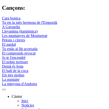
Cançons:
Cara bonica
Tu ets la més hermosa de l'Empordà
A Gironella
Llevantina (harmònica)
Les muntanyes de Montserrat
Petons i cireres
El pardal
Tu estàs al llit acotxada
El compromís revocat
Jo te l'encendré
El pobre terrisser
Demà és festa
El ball de la coca
Els tres molins
La puntaire
La minyona d'Andorra
Càntut
Inici
Side
Notícies