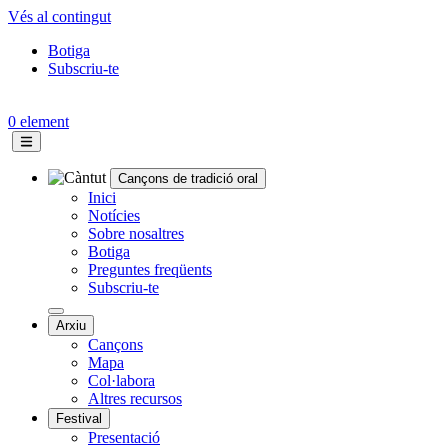
Vés al contingut
Botiga
Subscriu-te
Topbar
menu
0 element
Cançons de tradició oral
Navegació
Inici
Notícies
principal
Sobre nosaltres
Botiga
Preguntes freqüents
Subscriu-te
Arxiu
Cançons
Mapa
Col·labora
Altres recursos
Festival
Presentació