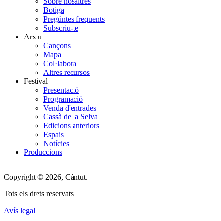
Main
Sobre nosaltres
Botiga
Menu
Pregüntes frequents
Subscriu-te
Arxiu
Cançons
Mapa
Col·labora
Altres recursos
Festival
Presentació
Programació
Venda d'entrades
Cassà de la Selva
Edicions anteriors
Espais
Notícies
Produccions
Copyright © 2026, Càntut.
Tots els drets reservats
Avís legal