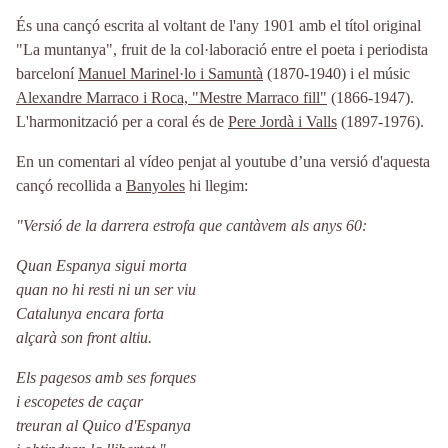
És una cançó escrita al voltant de l'any 1901 amb el títol original
"La muntanya", fruit de la col·laboració entre el poeta i periodista
barceloní
Manuel Marinel·lo i Samuntà
(1870-1940) i el músic
Alexandre Marraco i Roca, "Mestre Marraco fill"
(1866-1947).
L'harmonització per a coral és de
Pere Jordà i Valls
(1897-1976).
En un comentari al vídeo penjat al youtube d’una versió d'aquesta
cançó recollida a
Banyoles
hi llegim:
"Versió de la darrera estrofa que cantàvem als anys 60:
Quan Espanya sigui morta
quan no hi resti ni un ser viu
Catalunya encara forta
alçarà son front altiu.
Els pagesos amb ses forques
i escopetes de caçar
treuran al Quico d'Espanya