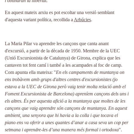
i obtindran la llibertat."
En aquest mateix arxiu es pot escoltar una versió semblant
d'aquesta variant política, recollida a
Arbúcies
.
La Maria Pilar va aprendre les cançons que canta anant
d'excursió, a partir de la dècada de 1950. Membre de la UEC
(Unió Excursionista de Catalunya) de Girona, explica que les
cantaven tot fent camí i també a les acampades al foc de camp.
Com apunta ella mateixa: "
En els campaments de muntanya on
ens trobàvem amb grups d'altres centres d'excursionistes (jo
estava a la UEC de Girona però vaig tenir molta relació amb el
Foment Excursionista de Barcelona) apreníem cançons dels uns i
els altres. És per aquesta afició a la muntanya que moltes de les
cançons que vaig aprendre són cançons de muntanya. En aquest
ambient, una senyora que hi havia a la colla i que tocava el
piano ens va oferir a unes quantes d’anar a casa seva un cop per
setmana i aprendre-les d’una manera més formal i ortodoxa
".