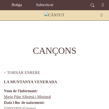
TOPBAR MENU
Vés al contingut
Botiga
Subscriu-te
CANÇONS
TORNAR ENRERE
LA MUNTANYA VENERADA
Nom de l'informant
Maria Pilar Alburnà i Ministral
Data i lloc de naixement
15/03/1933 (
Girona
)