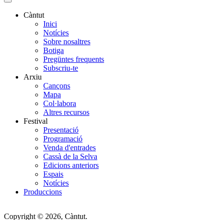
Càntut
Inici
Side
Notícies
Main
Sobre nosaltres
Botiga
Menu
Pregüntes frequents
Subscriu-te
Arxiu
Cançons
Mapa
Col·labora
Altres recursos
Festival
Presentació
Programació
Venda d'entrades
Cassà de la Selva
Edicions anteriors
Espais
Notícies
Produccions
Copyright © 2026, Càntut.