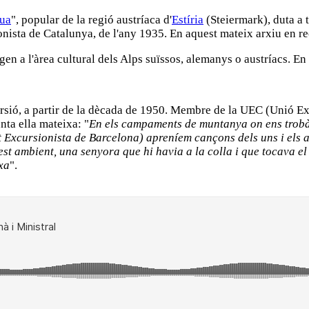
bua
", popular de la regió austríaca d'
Estíria
(Steiermark), duta a 
ista de Catalunya, de l'any 1935. En aquest mateix arxiu en rec
en a l'àrea cultural dels Alps suïssos, alemanys o austríacs. En
rsió, a partir de la dècada de 1950. Membre de la UEC (Unió Ex
nta ella mateixa: "
En els campaments de muntanya on ens trobàv
Excursionista de Barcelona) apreníem cançons dels uns i els al
 ambient, una senyora que hi havia a la colla i que tocava el
xa
".