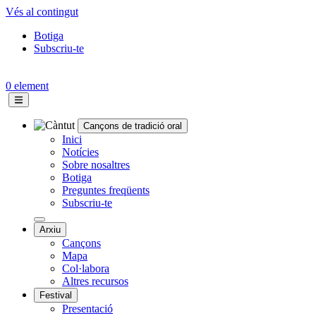
Vés al contingut
Botiga
Subscriu-te
Topbar
menu
0 element
Cançons de tradició oral
Navegació
Inici
Notícies
principal
Sobre nosaltres
Botiga
Preguntes freqüents
Subscriu-te
Arxiu
Cançons
Mapa
Col·labora
Altres recursos
Festival
Presentació