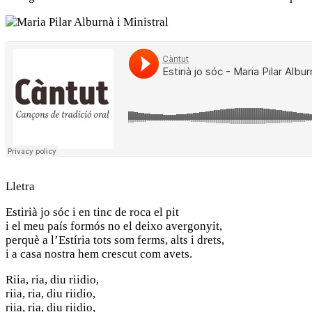
Imatge
Lletra
Estirià jo sóc i en tinc de roca el pit
i el meu país formós no el deixo avergonyit,
perquè a l’Estíria tots som ferms, alts i drets,
i a casa nostra hem crescut com avets.
Riia, ria, diu riidio,
riia, ria, diu riidio,
riia, ria, diu riidio,