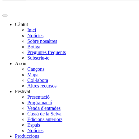
Càntut
Inici
Side
Notícies
Main
Sobre nosaltres
Botiga
Menu
Pregüntes frequents
Subscriu-te
Arxiu
Cançons
Mapa
Col·labora
Altres recursos
Festival
Presentació
Programació
Venda d'entrades
Cassà de la Selva
Edicions anteriors
Espais
Notícies
Produccions