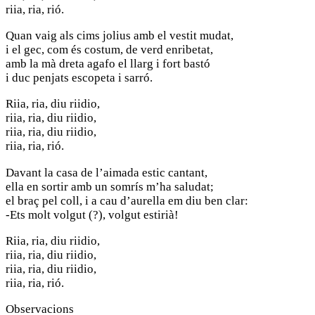
riia, ria, rió.
Quan vaig als cims jolius amb el vestit mudat,
i el gec, com és costum, de verd enribetat,
amb la mà dreta agafo el llarg i fort bastó
i duc penjats escopeta i sarró.
Riia, ria, diu riidio,
riia, ria, diu riidio,
riia, ria, diu riidio,
riia, ria, rió.
Davant la casa de l’aimada estic cantant,
ella en sortir amb un somrís m’ha saludat;
el braç pel coll, i a cau d’aurella em diu ben clar:
-Ets molt volgut (?), volgut estirià!
Riia, ria, diu riidio,
riia, ria, diu riidio,
riia, ria, diu riidio,
riia, ria, rió.
Observacions