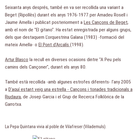
Seixanta anys després, també en va ser recollida una variant a
Beget (Ripollès) durant els anys 1976-1977 per Amadeu Rosell i
Jaume Arnella i publicat posteriorment a
Les Cançons de Beget
,
amb el nom de "El gitano". Ha estat enregistrada per alguns grups,
dels que destaquem L'orquestrina Galana (1983) -formació del
mateix Arnella- o
El Pont d'Arcalís
(1998).
Artur Blasco
la recull en diverses ocasions dintre "A Peu pels
camins dels Cançoner", durant els anys 80.
També està recollida -amb algunes estrofes diferents- l'any 2005
a
D'aquí estant veig una estrella - Cançons i tonades tradicionals a
Riudaura
, de Josep Garcia i el Grup de Recerca Folklòrica de la
Garrotxa.
La Pepa Quintana vivia al poble de Vilafreser (Vilademuls).