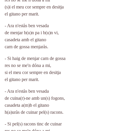
(s)i el meu cor sempre en desitja
el gitano per marit.
- Ara n'estàs ben vesada
de menjar b(u)n pa i b(u)n vi,
casadeta amb el gitano
carn de gossa menjaràs.
- Si haig de menjar carn de gossa
res no se me'n dóna a mi,
si el meu cor sempre en desitja
el gitano per marit.
- Ara n'estàs ben vesada
de cuina(r)-ne amb un(s) fogons,
casadeta a(m)b el gitano
h(a)uràs de cuinar pel(s) racons.
- Si pel(s) racons tinc de cuinar
res no se me'n dóna a mi,