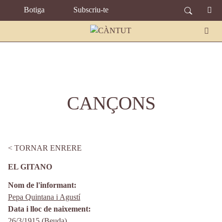
TOPBAR MENU
Vés al contingut
Botiga
Subscriu-te
CANÇONS
TORNAR ENRERE
EL GITANO
Nom de l'informant
Pepa Quintana i Agustí
Data i lloc de naixement
26/3/1915 (
Beuda
)