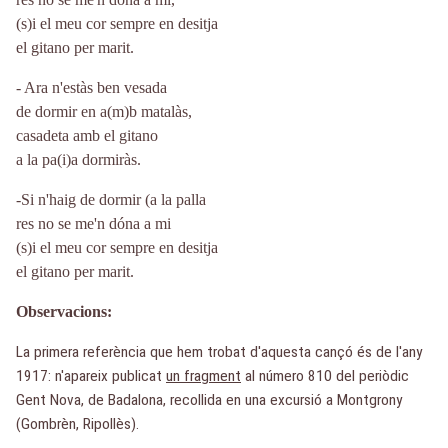
(s)i el meu cor sempre en desitja
el gitano per marit.
- Ara n'estàs ben vesada
de dormir en a(m)b matalàs,
casadeta amb el gitano
a la pa(i)a dormiràs.
-Si n'haig de dormir (a la palla
res no se me'n dóna a mi
(s)i el meu cor sempre en desitja
el gitano per marit.
Observacions
La primera referència que hem trobat d'aquesta cançó és de l'any
1917: n'apareix publicat
un fragment
al número 810 del periòdic
Gent Nova, de Badalona, recollida en una excursió a Montgrony
(Gombrèn, Ripollès).