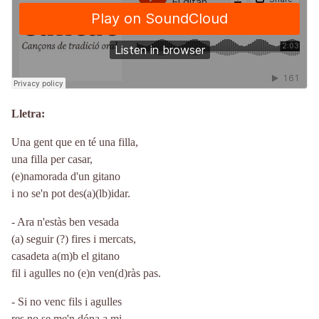
Lletra
Una gent que en té una filla,
una filla per casar,
(e)namorada d'un gitano
i no se'n pot des(a)(lb)idar.
- Ara n'estàs ben vesada
(a) seguir (?) fires i mercats,
casadeta a(m)b el gitano
fil i agulles no (e)n ven(d)ràs pas.
- Si no venc fils i agulles
res no se me'n dóna a mi