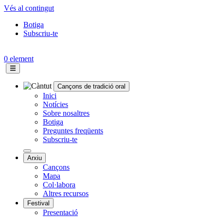
Vés al contingut
Botiga
Subscriu-te
Topbar
menu
0 element
Cançons de tradició oral
Navegació
Inici
Notícies
principal
Sobre nosaltres
Botiga
Preguntes freqüents
Subscriu-te
Arxiu
Cançons
Mapa
Col·labora
Altres recursos
Festival
Presentació