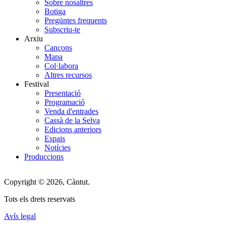
Main
Sobre nosaltres
Botiga
Menu
Pregüntes frequents
Subscriu-te
Arxiu
Cançons
Mapa
Col·labora
Altres recursos
Festival
Presentació
Programació
Venda d'entrades
Cassà de la Selva
Edicions anteriors
Espais
Notícies
Produccions
Copyright © 2026, Càntut.
Tots els drets reservats
Avís legal