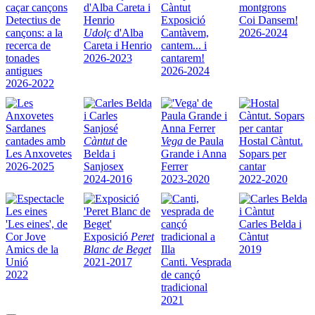
Detectius de
Exposició
Coi Dansem!
cançons: a la
Udolç
d'Alba
Cantàvem,
2026-2024
recerca de
Careta i Henrio
cantem... i
tonades
2026-2023
cantarem!
antigues
2026-2024
2026-2022
Sardanes
cantades amb
Càntut
de
Vega
de Paula
Hostal Càntut.
Les Anxovetes
Belda i
Grande i Anna
Sopars per
2026-2025
Sanjosex
Ferrer
cantar
2024-2016
2023-2020
2022-2020
'Les eines', de
Carles Belda i
Cor Jove
Exposició
Peret
Càntut
Amics de la
Blanc de Beget
2019
Unió
2021-2017
Canti. Vesprada
2022
de cançó
tradicional
2021