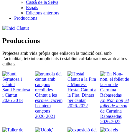
Cassà de la Selva
Espais
Edicions anteriors
Produccions
Càntut
Produccions
Projectes amb vida pròpia que enllacen la tradició oral amb
l’actualitat, teixint complicitats i establint col·laboracions amb altres
entitats.
Santi Serratosa
Hostal Càntut a
i Càntut
Càntut a les
la Fira. Dinars
2026-2018
escoles: cacem
per cantar
En Non-non, el
i cantem
2026-2022
follet de la son
cançons
de Carmina
2026-2021
Rabassedas
2026-2022