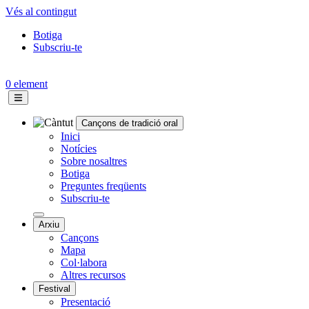
Vés al contingut
Botiga
Subscriu-te
Topbar
menu
0 element
Cançons de tradició oral
Navegació
Inici
Notícies
principal
Sobre nosaltres
Botiga
Preguntes freqüents
Subscriu-te
Arxiu
Cançons
Mapa
Col·labora
Altres recursos
Festival
Presentació