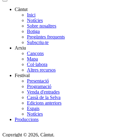
Càntut
Inici
Side
Notícies
Main
Sobre nosaltres
Botiga
Menu
Pregüntes frequents
Subscriu-te
Arxiu
Cançons
Mapa
Col·labora
Altres recursos
Festival
Presentació
Programació
Venda d'entrades
Cassà de la Selva
Edicions anteriors
Espais
Notícies
Produccions
Copyright © 2026, Càntut.