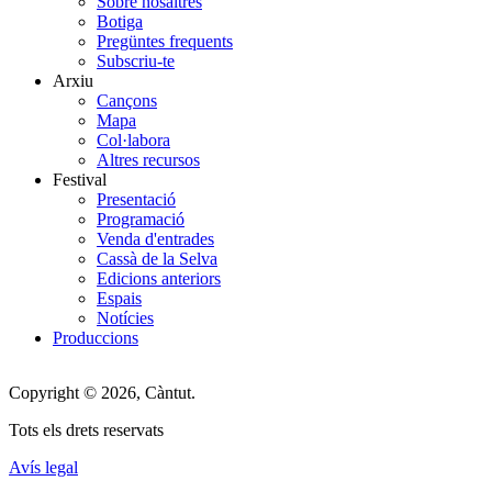
Sobre nosaltres
Botiga
Menu
Pregüntes frequents
Subscriu-te
Arxiu
Cançons
Mapa
Col·labora
Altres recursos
Festival
Presentació
Programació
Venda d'entrades
Cassà de la Selva
Edicions anteriors
Espais
Notícies
Produccions
Copyright © 2026, Càntut.
Tots els drets reservats
Avís legal