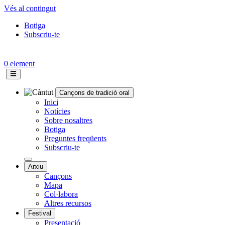
Vés al contingut
Botiga
Subscriu-te
Topbar
menu
0 element
Cançons de tradició oral
Navegació
Inici
Notícies
principal
Sobre nosaltres
Botiga
Preguntes freqüents
Subscriu-te
Arxiu
Cançons
Mapa
Col·labora
Altres recursos
Festival
Presentació