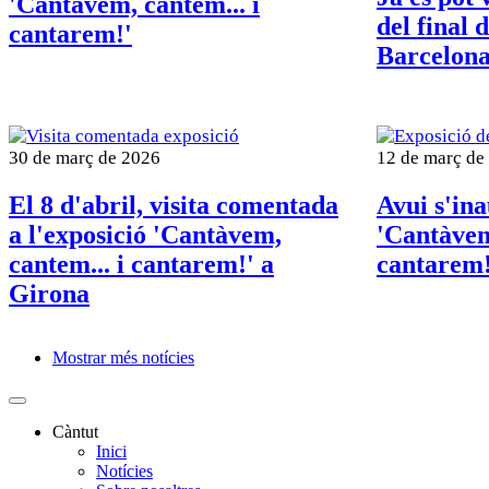
'Cantàvem, cantem... i
del final 
cantarem!'
Barcelon
30 de març de 2026
12 de març de
El 8 d'abril, visita comentada
Avui s'ina
a l'exposició 'Cantàvem,
'Cantàvem
cantem... i cantarem!' a
cantarem!
Girona
Mostrar més notícies
Paginació
Càntut
Inici
Side
Notícies
Main