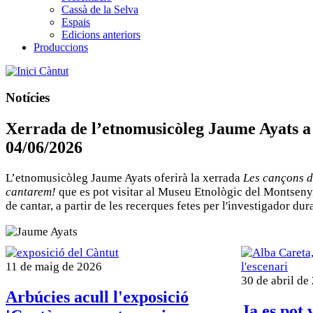
Cassà de la Selva
Espais
Edicions anteriors
Produccions
Càntut
Notícies
Xerrada de l’etnomusicòleg Jaume Ayats a 
04/06/2026
L’etnomusicòleg Jaume Ayats oferirà la xerrada
Les cançons d
cantarem!
que es pot visitar al Museu Etnològic del Montseny, 
de cantar, a partir de les recerques fetes per l'investigador du
11 de maig de 2026
30 de abril de
Arbúcies acull l'exposició
Ja es pot 