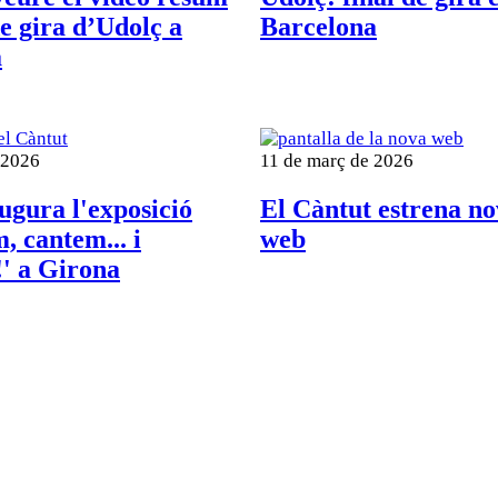
de gira d’Udolç a
Barcelona
a
 2026
11 de març de 2026
ugura l'exposició
El Càntut estrena n
, cantem... i
web
' a Girona