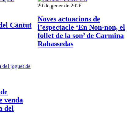
29 de gener de 2026
Noves actuacions de
del Càntut
l’espectacle ‘En Non-non, el
follet de la son’ de Carmina
Rabassedas
 de
de venda
a del