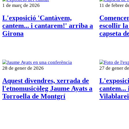
1 de març de 2026
11 de febrer d
L'exposició 'Cantàvem,
Comencen 
cantem... i cantarem!' arriba a
escollir l
Girona
capseta d
28 de gener de 2026
27 de gener d
Aquest divendres, xerrada de
L'exposic
l'etnomusicòleg Jaume Ayats a
cantem... 
Torroella de Montgrí
Vilablare