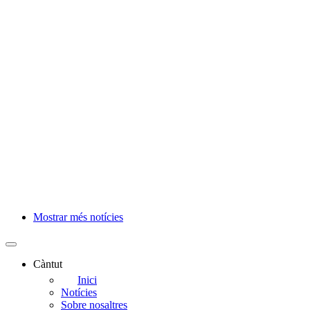
Mostrar més notícies
Paginació
Càntut
Side
Inici
Notícies
Main
Sobre nosaltres