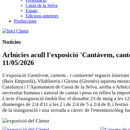
Presentació
Cassà de la Selva
Espais
Edicions anteriors
Produccions
Càntut
Notícies
Arbúcies acull l'exposició 'Cantàvem, cant
11/05/2026
L’exposició
Cantàvem, cantem... i cantarem!
segueix itinerant 
(Baix Empordà), Vilablareix i Girona (Gironès) aquesta most
Catalunya i l’Ajuntament de Cassà de la Selva, arriba a Arbúci
necessitat humana i natural de cantar i posa en relleu la import
L'acte d'inauguració tindrà lloc el dissabte 23 de maig a les 12
diumenges de 2/4 d'11 a les 2 i de 2/4 de 5 a 2/4 de 8, i festi
de la inauguració i una xerrada a càrrec de l'etnomusicòleg Jau