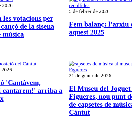
e 2026
5 de febrer de 2026
les votacions per
Fem balanç: l'arxiu 
a cançó de la sisena
aquest 2025
e música
e 2026
21 de gener de 2026
ió 'Cantàvem,
El Museu del Joguet
i cantarem!' arriba a
Figueres, nou punt 
ix
de capsetes de músic
Càntut