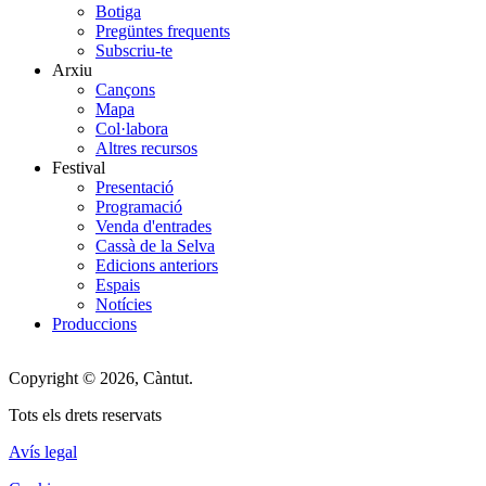
Menu
Botiga
Pregüntes frequents
Subscriu-te
Arxiu
Cançons
Mapa
Col·labora
Altres recursos
Festival
Presentació
Programació
Venda d'entrades
Cassà de la Selva
Edicions anteriors
Espais
Notícies
Produccions
Copyright © 2026, Càntut.
Tots els drets reservats
Avís legal