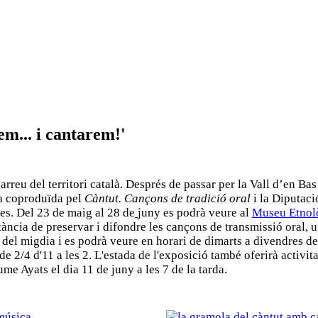
em... i cantarem!'
arreu del territori català. Després de passar per la Vall d’en Ba
ra coproduïda pel
Càntut. Cançons de tradició oral
i la Diputaci
es. Del 23 de maig al 28 de
juny es podrà veure al
Museu Etnolò
ància de preservar i difondre les cançons de transmissió oral, un 
 del migdia i es podrà veure en horari de dimarts a divendres de 2
us de 2/4 d'11 a les 2. L'estada de l'exposició també oferirà act
me Ayats el dia 11 de juny a les 7 de la tarda.