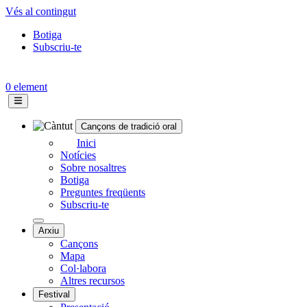
Vés al contingut
Botiga
Subscriu-te
Topbar
menu
0 element
Cançons de tradició oral
Navegació
Inici
Notícies
principal
Sobre nosaltres
Botiga
Preguntes freqüents
Subscriu-te
Arxiu
Cançons
Mapa
Col·labora
Altres recursos
Festival