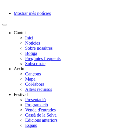
Mostrar més notícies
Paginació
Càntut
Inici
Side
Notícies
Main
Sobre nosaltres
Botiga
Menu
Pregüntes frequents
Subscriu-te
Arxiu
Cançons
Mapa
Col·labora
Altres recursos
Festival
Presentació
Programació
Venda d'entrades
Cassà de la Selva
Edicions anteriors
Espais