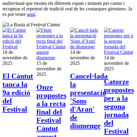
audiovisual que mostra els diferents espais i instants per cantar i
recuperar el repertori de tradició oral de les comarques gironines. Ja
es pot veure
aquí
.
18 de
14 de
novembre de
novembre de
14 de
2025
15 de
2025
novembre de
novembre de
2025
2025
El Càntut
Cancel·lada
Catorze
tanca la
la
Onze
propostes
9a edició
presentació
propostes
per a la
del
'Sons
a la recta
segona
Festival
d'Aran'
final del
jornada
de
Festival
del
diumenge
Càntut
Festival
aquest