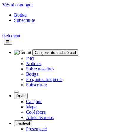
Vés al contingut
Botiga
Subscriu-te
Topbar
menu
0 element
Cançons de tradició oral
Navegació
Inici
Notícies
principal
Sobre nosaltres
Botiga
Preguntes freqüents
Subscriu-te
Arxiu
Cançons
Mapa
Col·labora
Altres recursos
Festival
Presentació