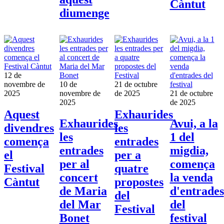
Càntut
diumenge
12 de
novembre de
10 de
21 de octubre
2025
novembre de
de 2025
21 de octubre
2025
de 2025
Aquest
Exhaurides
Exhaurides
Avui, a la
divendres
les
les
1 del
comença
entrades
entrades
migdia,
el
per a
per al
comença
Festival
quatre
concert
la venda
Càntut
propostes
de Maria
d'entrades
del
del Mar
del
Festival
Bonet
festival