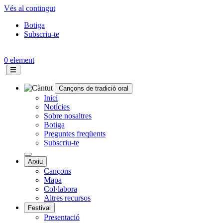
Vés al contingut
Botiga
Subscriu-te
Topbar
menu
0 element
Cançons de tradició oral
Navegació
Inici
Notícies
principal
Sobre nosaltres
Botiga
Preguntes freqüents
Subscriu-te
Arxiu
Cançons
Mapa
Col·labora
Altres recursos
Festival
Presentació