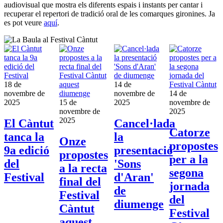
audiovisual que mostra els diferents espais i instants per cantar i
recuperar el repertori de tradició oral de les comarques gironines. Ja
es pot veure
aquí
.
18 de
14 de
novembre de
novembre de
14 de
2025
15 de
2025
novembre de
novembre de
2025
2025
El Càntut
Cancel·lada
Catorze
tanca la
la
Onze
propostes
9a edició
presentació
propostes
per a la
del
'Sons
a la recta
segona
Festival
d'Aran'
final del
jornada
de
Festival
del
diumenge
Càntut
Festival
aquest