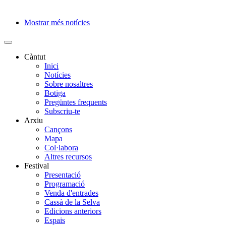
Mostrar més notícies
Paginació
Càntut
Inici
Side
Notícies
Main
Sobre nosaltres
Botiga
Menu
Pregüntes frequents
Subscriu-te
Arxiu
Cançons
Mapa
Col·labora
Altres recursos
Festival
Presentació
Programació
Venda d'entrades
Cassà de la Selva
Edicions anteriors
Espais