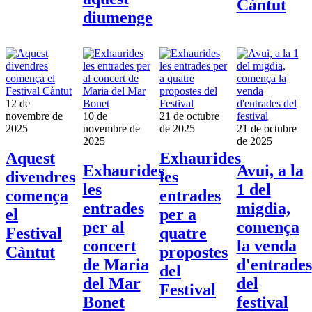
Càntut
diumenge
12 de
novembre de
10 de
21 de octubre
2025
novembre de
de 2025
21 de octubre
2025
de 2025
Aquest
Exhaurides
Exhaurides
Avui, a la
divendres
les
les
1 del
comença
entrades
entrades
migdia,
el
per a
per al
comença
Festival
quatre
concert
la venda
Càntut
propostes
de Maria
d'entrades
del
del Mar
del
Festival
Bonet
festival