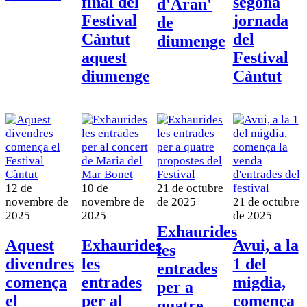
final del
segona
d'Aran'
Festival
jornada
de
Càntut
del
diumenge
aquest
Festival
diumenge
Càntut
12 de
10 de
21 de octubre
novembre de
novembre de
de 2025
21 de octubre
2025
2025
de 2025
Exhaurides
Aquest
Exhaurides
Avui, a la
les
divendres
les
1 del
entrades
comença
entrades
migdia,
per a
el
per al
comença
quatre