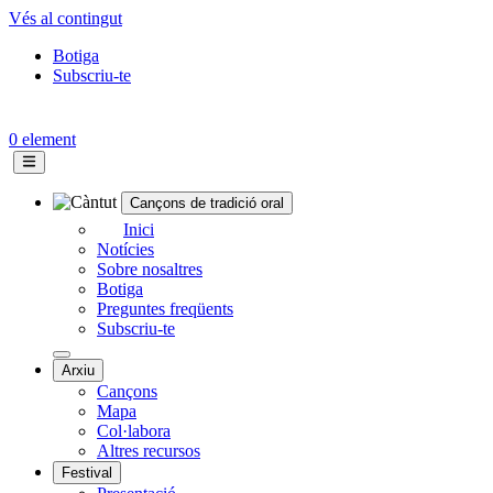
Vés al contingut
Botiga
Subscriu-te
Topbar
menu
0 element
Cançons de tradició oral
Navegació
Inici
Notícies
principal
Sobre nosaltres
Botiga
Preguntes freqüents
Subscriu-te
Arxiu
Cançons
Mapa
Col·labora
Altres recursos
Festival