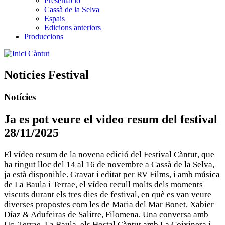
Presentació
Cassà de la Selva
Espais
Edicions anteriors
Produccions
Càntut
Notícies Festival
Notícies
Ja es pot veure el video resum del festival
28/11/2025
El vídeo resum de la novena edició del Festival Càntut, que
ha tingut lloc del 14 al 16 de novembre a Cassà de la Selva,
ja està disponible. Gravat i editat per RV Films, i amb música
de La Baula i Terrae, el vídeo recull molts dels moments
viscuts durant els tres dies de festival, en què es van veure
diverses propostes com les de Maria del Mar Bonet, Xabier
Díaz & Adufeiras de Salitre, Filomena, Una conversa amb
Uc, Terrae, La Baula, els Hostal Càntut amb La Coixinera i