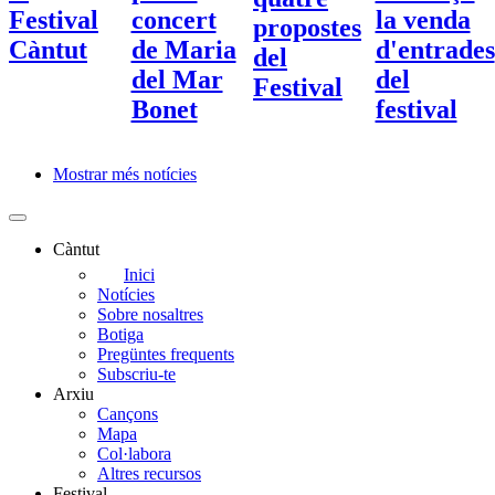
Festival
concert
la venda
propostes
Càntut
de Maria
d'entrades
del
del Mar
del
Festival
Bonet
festival
Mostrar més notícies
Paginació
Càntut
Side
Inici
Notícies
Main
Sobre nosaltres
Menu
Botiga
Pregüntes frequents
Subscriu-te
Arxiu
Cançons
Mapa
Col·labora
Altres recursos
Festival