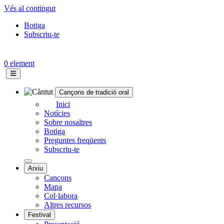
Vés al contingut
Botiga
Subscriu-te
Topbar
menu
0 element
Cançons de tradició oral
Navegació
Inici
Notícies
principal
Sobre nosaltres
Botiga
Preguntes freqüents
Subscriu-te
Arxiu
Cançons
Mapa
Col·labora
Altres recursos
Festival