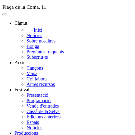
Plaça de la Coma, 11
Càntut
Side
Inici
Notícies
Main
Sobre nosaltres
Menu
Botiga
Pregüntes frequents
Subscriu-te
Arxiu
Cançons
Mapa
Col·labora
Altres recursos
Festival
Presentació
Programació
Venda d'entrades
Cassà de la Selva
Edicions anteriors
Espais
Notícies
Produccions