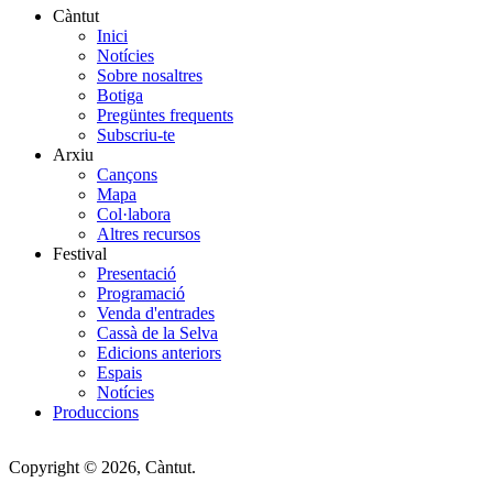
Càntut
Inici
Side
Notícies
Main
Sobre nosaltres
Botiga
Menu
Pregüntes frequents
Subscriu-te
Arxiu
Cançons
Mapa
Col·labora
Altres recursos
Festival
Presentació
Programació
Venda d'entrades
Cassà de la Selva
Edicions anteriors
Espais
Notícies
Produccions
Copyright © 2026, Càntut.