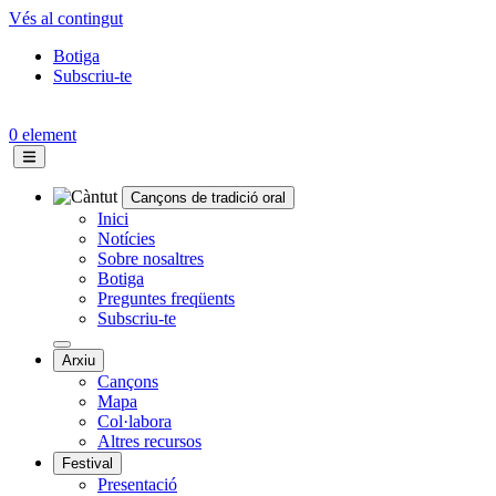
Vés al contingut
Botiga
Subscriu-te
Topbar
menu
0 element
Cançons de tradició oral
Navegació
Inici
Notícies
principal
Sobre nosaltres
Botiga
Preguntes freqüents
Subscriu-te
Arxiu
Cançons
Mapa
Col·labora
Altres recursos
Festival
Presentació