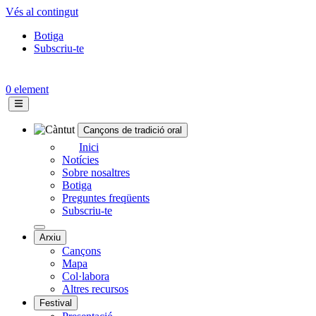
Vés al contingut
Botiga
Subscriu-te
Topbar
menu
0 element
Cançons de tradició oral
Navegació
Inici
Notícies
principal
Sobre nosaltres
Botiga
Preguntes freqüents
Subscriu-te
Arxiu
Cançons
Mapa
Col·labora
Altres recursos
Festival