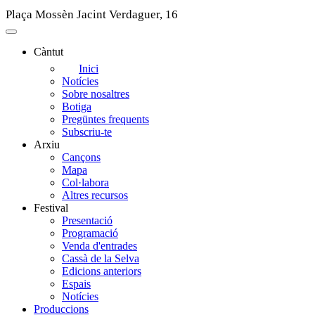
Plaça Mossèn Jacint Verdaguer, 16
Càntut
Side
Inici
Notícies
Main
Sobre nosaltres
Menu
Botiga
Pregüntes frequents
Subscriu-te
Arxiu
Cançons
Mapa
Col·labora
Altres recursos
Festival
Presentació
Programació
Venda d'entrades
Cassà de la Selva
Edicions anteriors
Espais
Notícies
Produccions