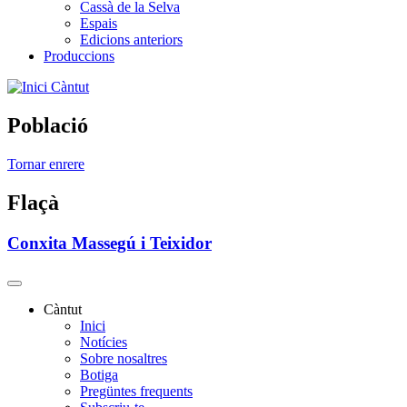
Cassà de la Selva
Espais
Edicions anteriors
Produccions
Càntut
Població
Tornar enrere
Flaçà
Conxita Massegú i Teixidor
Càntut
Inici
Side
Notícies
Main
Sobre nosaltres
Botiga
Menu
Pregüntes frequents