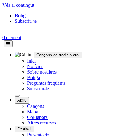
Vés al contingut
Botiga
Subscriu-te
Topbar
menu
0 element
Cançons de tradició oral
Navegació
Inici
Notícies
principal
Sobre nosaltres
Botiga
Preguntes freqüents
Subscriu-te
Arxiu
Cançons
Mapa
Col·labora
Altres recursos
Festival
Presentació