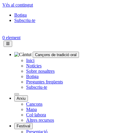
Vés al contingut
Botiga
Subscriu-te
Topbar
menu
0 element
Cançons de tradició oral
Navegació
Inici
Notícies
principal
Sobre nosaltres
Botiga
Preguntes freqüents
Subscriu-te
Arxiu
Cançons
Mapa
Col·labora
Altres recursos
Festival
Presentació