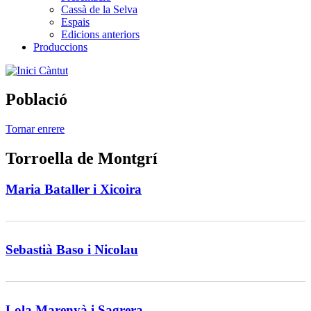
Cassà de la Selva
Espais
Edicions anteriors
Produccions
Càntut
Població
Tornar enrere
Torroella de Montgrí
Maria Bataller i Xicoira
Sebastià Baso i Nicolau
Lola Marenyà i Sagrera