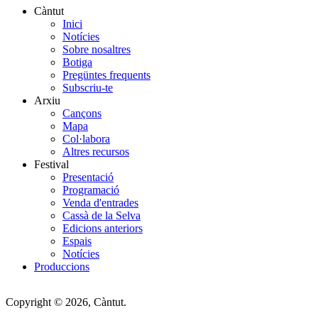
Càntut
Inici
Side
Notícies
Main
Sobre nosaltres
Botiga
Menu
Pregüntes frequents
Subscriu-te
Arxiu
Cançons
Mapa
Col·labora
Altres recursos
Festival
Presentació
Programació
Venda d'entrades
Cassà de la Selva
Edicions anteriors
Espais
Notícies
Produccions
Copyright © 2026, Càntut.