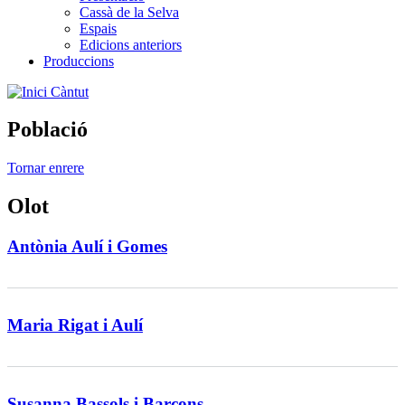
Cassà de la Selva
Espais
Edicions anteriors
Produccions
Càntut
Població
Tornar enrere
Olot
Antònia Aulí i Gomes
Maria Rigat i Aulí
Susanna Bassols i Barcons