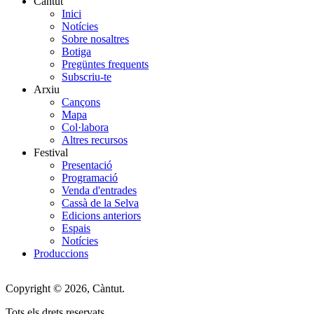
Càntut
Inici
Side
Notícies
Main
Sobre nosaltres
Botiga
Menu
Pregüntes frequents
Subscriu-te
Arxiu
Cançons
Mapa
Col·labora
Altres recursos
Festival
Presentació
Programació
Venda d'entrades
Cassà de la Selva
Edicions anteriors
Espais
Notícies
Produccions
Copyright © 2026, Càntut.
Tots els drets reservats