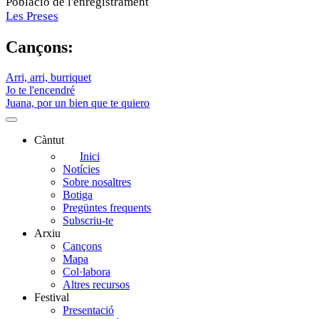
Població de l'enregistrament
Les Preses
Cançons:
Arri, arri, burriquet
Jo te l'encendré
Juana, por un bien que te quiero
Càntut
Side
Inici
Notícies
Main
Sobre nosaltres
Menu
Botiga
Pregüntes frequents
Subscriu-te
Arxiu
Cançons
Mapa
Col·labora
Altres recursos
Festival
Presentació