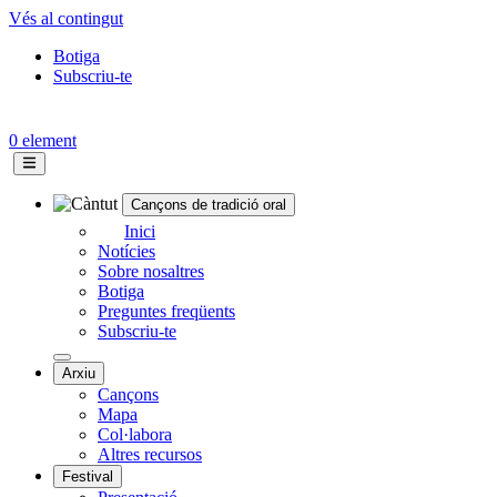
Vés al contingut
Botiga
Subscriu-te
Topbar
menu
0 element
Cançons de tradició oral
Navegació
Inici
Notícies
principal
Sobre nosaltres
Botiga
Preguntes freqüents
Subscriu-te
Arxiu
Cançons
Mapa
Col·labora
Altres recursos
Festival