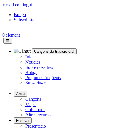
Vés al contingut
Botiga
Subscriu-te
Topbar
menu
0 element
Cançons de tradició oral
Navegació
Inici
Notícies
principal
Sobre nosaltres
Botiga
Preguntes freqüents
Subscriu-te
Arxiu
Cançons
Mapa
Col·labora
Altres recursos
Festival
Presentació