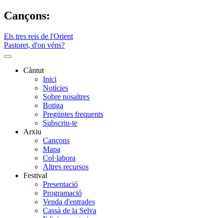
Cançons:
Els tres reis de l'Orient
Pastoret, d'on véns?
Càntut
Inici
Side
Notícies
Main
Sobre nosaltres
Botiga
Menu
Pregüntes frequents
Subscriu-te
Arxiu
Cançons
Mapa
Col·labora
Altres recursos
Festival
Presentació
Programació
Venda d'entrades
Cassà de la Selva