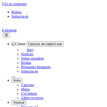
Vés al contingut
Botiga
Subscriu-te
Topbar
menu
0 element
Cançons de tradició oral
Navegació
Inici
Notícies
principal
Sobre nosaltres
Botiga
Preguntes freqüents
Subscriu-te
Arxiu
Cançons
Mapa
Col·labora
Altres recursos
Festival