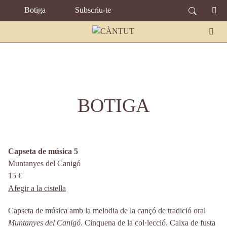
TOPBAR MENU
Vés al contingut
Botiga
Subscriu-te
BOTIGA
Capseta de música 5
Muntanyes del Canigó
15 €
Afegir a la cistella
Capseta de música amb la melodia de la cançó de tradició oral
Muntanyes del Canigó
. Cinquena de la col·lecció. Caixa de fusta